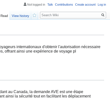
Not logged in
Talk
Contributions
Create account
Log in
Search
Read
View history
Watch
urs internationaux d'obtenir l'autorisation nécessaire
es, offrant ainsi une expérience de voyage pl
endant au Canada, la demande AVE est une étape
 ainsi la sécurité tout en facilitant les déplacement