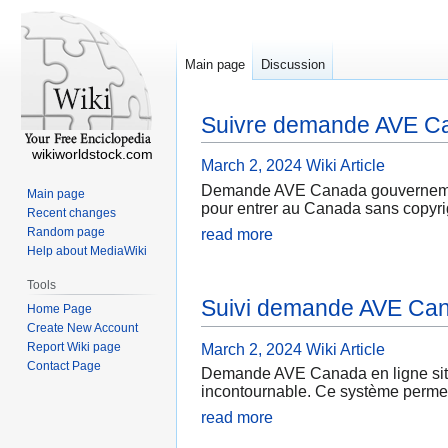
Main page
Discussion
Suivre demande AVE C
wikiworldstock.com
March 2, 2024
Wiki Article
Demande AVE Canada gouvernement 
Main page
pour entrer au Canada sans copyrigh
Recent changes
Random page
read more
Help about MediaWiki
Tools
Suivi demande AVE Ca
Home Page
Create New Account
Report Wiki page
March 2, 2024
Wiki Article
Contact Page
Demande AVE Canada en ligne site
incontournable. Ce système permet 
read more